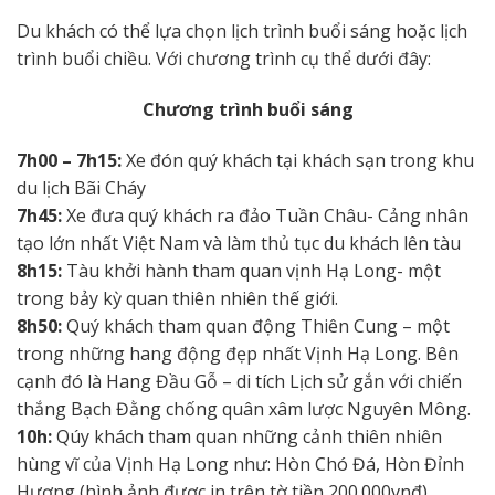
Du khách có thể lựa chọn lịch trình buổi sáng hoặc lịch
trình buổi chiều. Với chương trình cụ thể dưới đây:
Chương trình buổi sáng
7h00 – 7h15:
Xe đón quý khách tại khách sạn trong khu
du lịch Bãi Cháy
7h45:
Xe đưa quý khách ra đảo Tuần Châu- Cảng nhân
tạo lớn nhất Việt Nam và làm thủ tục du khách lên tàu
8h15:
Tàu khởi hành tham quan vịnh Hạ Long- một
trong bảy kỳ quan thiên nhiên thế giới.
8h50:
Quý khách tham quan động Thiên Cung – một
trong những hang động đẹp nhất Vịnh Hạ Long. Bên
cạnh đó là Hang Đầu Gỗ – di tích Lịch sử gắn với chiến
thắng Bạch Đằng chống quân xâm lược Nguyên Mông.
10h:
Qúy khách tham quan những cảnh thiên nhiên
hùng vĩ của Vịnh Hạ Long như: Hòn Chó Đá, Hòn Đỉnh
Hương (hình ảnh được in trên tờ tiền 200.000vnđ)