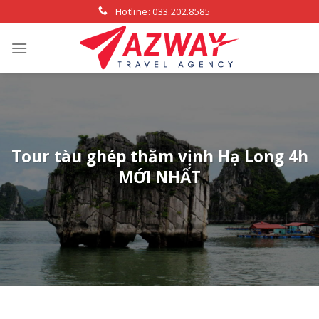
Skip
Hotline: 033.202.8585
to
content
Tour tàu ghép thăm vịnh Hạ Long 4h
MỚI NHẤT