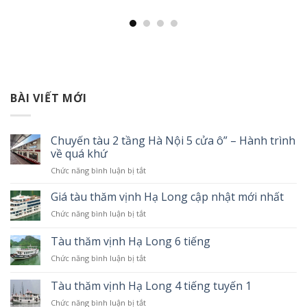
BÀI VIẾT MỚI
Chuyến tàu 2 tầng Hà Nội 5 cửa ô” – Hành trình
về quá khứ
Chức năng bình luận bị tắt
ở
Chuyến
tàu
Giá tàu thăm vịnh Hạ Long cập nhật mới nhất
2
Chức năng bình luận bị tắt
ở
tầng
Giá
Hà
tàu
Tàu thăm vịnh Hạ Long 6 tiếng
Nội
thăm
5
Chức năng bình luận bị tắt
ở
vịnh
cửa
Tàu
Hạ
ô”
thăm
Tàu thăm vịnh Hạ Long 4 tiếng tuyến 1
Long
–
vịnh
cập
Hành
Chức năng bình luận bị tắt
ở
Hạ
nhật