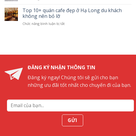
trình
Tàu
Long
mới
về
thăm
Top 10+ quán cafe đẹp ở Hạ Long du khách
6
nhất
quá
vịnh
tiếng
không nên bỏ lỡ
khứ
Hạ
Chức năng bình luận bị tắt
ở
Long
Top
4
10+
tiếng
quán
tuyến
cafe
1
đẹp
ở
Hạ
Long
ĐĂNG KÝ NHẬN THÔNG TIN
du
khách
Đăng ký ngay! Chúng tôi sẽ gửi cho bạn
không
những ưu đãi tốt nhất cho chuyến đi của bạn.
nên
bỏ
lỡ