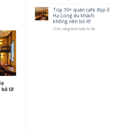
khứ
Tàu
6
thăm
Top 10+ quán cafe đẹp ở
tiếng
vịnh
Hạ Long du khách
Hạ
không nên bỏ lỡ
Long
Chức năng bình luận bị tắt
ở
4
Top
tiếng
10+
tuyến
quán
1
cafe
đẹp
ở
Hạ
Long
du
khách
Hạ
[REVIEW] Những quán đồ ăn vặt
không
 bỏ lỡ
Hạ Long nên thử 1 lần
nên
bỏ
lỡ