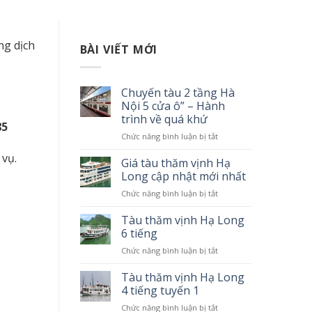
ng dịch
BÀI VIẾT MỚI
Chuyến tàu 2 tầng Hà
Nội 5 cửa ô” – Hành
trình về quá khứ
85
Chức năng bình luận bị tắt
ở
Chuyến
 vụ.
tàu
Giá tàu thăm vịnh Hạ
2
Long cập nhật mới nhất
tầng
Chức năng bình luận bị tắt
ở
Hà
Giá
Nội
tàu
Tàu thăm vịnh Hạ Long
5
thăm
6 tiếng
cửa
vịnh
ô”
Chức năng bình luận bị tắt
ở
Hạ
–
Tàu
Long
Hành
thăm
Tàu thăm vịnh Hạ Long
cập
trình
vịnh
4 tiếng tuyến 1
nhật
về
Hạ
mới
quá
Chức năng bình luận bị tắt
ở
Long
nhất