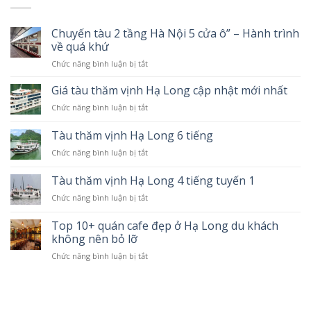
Chuyến tàu 2 tầng Hà Nội 5 cửa ô” – Hành trình
về quá khứ
Chức năng bình luận bị tắt
ở
Chuyến
tàu
Giá tàu thăm vịnh Hạ Long cập nhật mới nhất
2
Chức năng bình luận bị tắt
ở
tầng
Giá
Hà
tàu
Tàu thăm vịnh Hạ Long 6 tiếng
Nội
thăm
5
Chức năng bình luận bị tắt
ở
vịnh
cửa
Tàu
Hạ
ô”
thăm
Tàu thăm vịnh Hạ Long 4 tiếng tuyến 1
Long
–
vịnh
cập
Hành
Chức năng bình luận bị tắt
ở
Hạ
nhật
trình
Tàu
Long
mới
về
thăm
Top 10+ quán cafe đẹp ở Hạ Long du khách
6
nhất
quá
vịnh
tiếng
không nên bỏ lỡ
khứ
Hạ
Chức năng bình luận bị tắt
ở
Long
Top
4
10+
tiếng
quán
tuyến
cafe
1