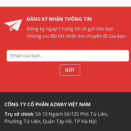
đẹp
ở
Hạ
Long
ĐĂNG KÝ NHẬN THÔNG TIN
du
khách
Đăng ký ngay! Chúng tôi sẽ gửi cho bạn
không
những ưu đãi tốt nhất cho chuyến đi của bạn.
nên
bỏ
lỡ
CÔNG TY CỔ PHẦN AZWAY VIỆT NAM
Trụ sở chính
: Số 13 Ngách 56/125 Phố Tứ Liên,
Phường Tứ Liên, Quận Tây Hồ, TP Hà Nội