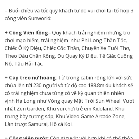
– Buổi chiều và tối: quý khách tự do vui chơi tại tổ hợp 3
công viên Sunworld:
+ Công Viên Rồng
– Quý khách trải nghiệm những trò
chơi mạo hiểm, trải nghiệm như Phi Long Thần Tốc,
Chiếc Ô Kỳ Diệu, Chiếc Cốc Thần, Chuyến Xe Tuổi Thơ,
Theo Dấu Chân Rồng, Đu Quay Kỳ Diệu, Tê Giác Cuồng
Nộ, Tầu Hải Tặc.
+
Cáp treo nữ hoàng
: Từ trong cabin rộng lớn với sức
chứa lên tới 230 người và từ độ cao 188.8m du khách sẽ
có trải nghiệm chưa từng có về kỳ quan thiên nhiên
vịnh Hạ Long như Vòng quay Mặt Trời Sun Wheel, Vượt
nhật Zen Garden, Khu vui chơi trẻ em Kidoland, Khu
trưng bày tượng sáp, Khu Video Game Arcade Zone,
Làn trượt Samurai, Hồ cá Koi.
+
Công viên nước
: Còn gì tuyệt vời hơn khi có thể thỏa