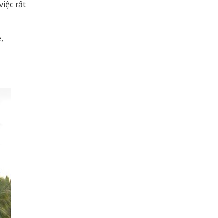
iệc rất
,