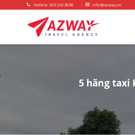
Skip
Hotline: 033.202.8585
info@azway.vn
to
content
5 hãng taxi 