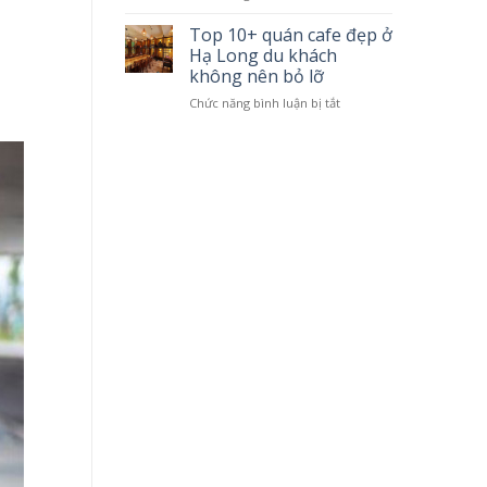
khứ
Tàu
6
thăm
Top 10+ quán cafe đẹp ở
tiếng
vịnh
Hạ Long du khách
Hạ
không nên bỏ lỡ
Long
Chức năng bình luận bị tắt
ở
4
Top
tiếng
10+
tuyến
quán
1
cafe
đẹp
ở
Hạ
Long
du
khách
không
nên
bỏ
lỡ