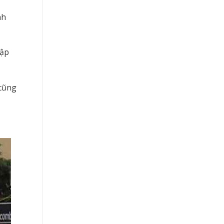
nh
hập
 cũng