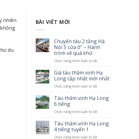
uy nhiên
BÀI VIẾT MỚI
u không
Chuyến tàu 2 tầng Hà
Nội 5 cửa ô” – Hành
cho du
trình về quá khứ
Chức năng bình luận bị tắt
ở
Chuyến
tàu
Giá tàu thăm vịnh Hạ
2
Long cập nhật mới nhất
tầng
Chức năng bình luận bị tắt
ở
Hà
Giá
Nội
tàu
Tàu thăm vịnh Hạ Long
5
thăm
6 tiếng
cửa
vịnh
ô”
Chức năng bình luận bị tắt
ở
Hạ
–
Tàu
Long
Hành
thăm
Tàu thăm vịnh Hạ Long
cập
trình
vịnh
4 tiếng tuyến 1
nhật
về
Hạ
mới
quá
Chức năng bình luận bị tắt
ở
Long
nhất