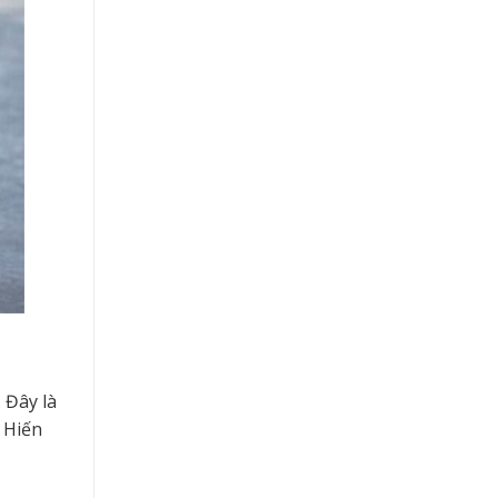
 Đây là
ô Hiến