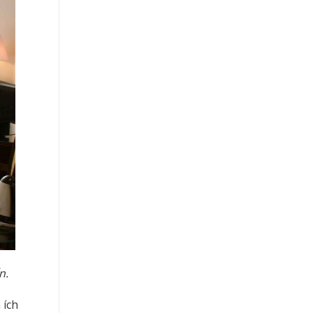
n.
 ích