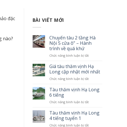
hảo đặc
BÀI VIẾT MỚI
Chuyến tàu 2 tầng Hà
g nào?
Nội 5 cửa ô” – Hành
trình về quá khứ
Chức năng bình luận bị tắt
ở
Chuyến
tàu
Giá tàu thăm vịnh Hạ
2
Long cập nhật mới nhất
tầng
Chức năng bình luận bị tắt
ở
Hà
Giá
Nội
tàu
Tàu thăm vịnh Hạ Long
5
thăm
6 tiếng
cửa
vịnh
ô”
Chức năng bình luận bị tắt
ở
Hạ
–
Tàu
Long
Hành
thăm
Tàu thăm vịnh Hạ Long
cập
trình
vịnh
4 tiếng tuyến 1
nhật
về
Hạ
mới
quá
Chức năng bình luận bị tắt
ở
Long
nhất