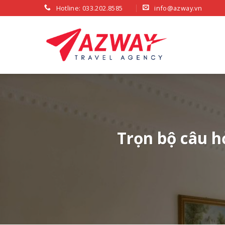
Skip
Hotline: 033.202.8585
info@azway.vn
to
content
Trọn bộ câu h