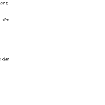
phòng
i hiện
o cảm