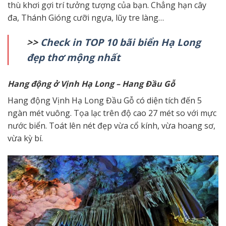
thù khơi gợi trí tưởng tượng của bạn. Chẳng hạn cây
đa, Thánh Gióng cưỡi ngựa, lũy tre làng…
>>
Check in TOP 10 bãi biển Hạ Long
đẹp thơ mộng nhất
H
ang động ở Vịnh Hạ Long
– Hang Đầu Gỗ
Hang động Vịnh Hạ Long Đầu Gỗ có diện tích đến 5
ngàn mét vuông. Tọa lạc trên độ cao 27 mét so với mực
nước biển. Toát lên nét đẹp vừa cổ kính, vừa hoang sơ,
vừa kỳ bí.