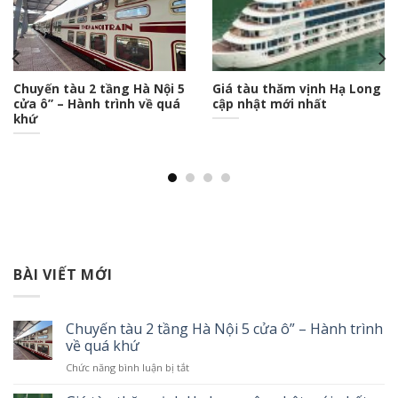
Chuyến tàu 2 tầng Hà Nội 5
Giá tàu thăm vịnh Hạ Long
cửa ô” – Hành trình về quá
cập nhật mới nhất
khứ
BÀI VIẾT MỚI
Chuyến tàu 2 tầng Hà Nội 5 cửa ô” – Hành trình
về quá khứ
Chức năng bình luận bị tắt
ở
Chuyến
tàu