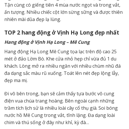
Tận cùng có giếng tiên 4 mùa nước ngọt và trong vắt,
ấn tượng. Nhiều chiếc cột lớn sừng sững và được thiên
nhiên mài dũa đẹp lạ lùng.
TOP 2 h
ang động ở Vịnh Hạ Long
đẹp nhất
H
ang động ở Vịnh Hạ Long
– Mê Cung
Hang động Hạ Long Mê Cung tọa lạc trên độ cao 25
mét ở đảo Lờm Bò. Khe cửa nhỏ hẹp chỉ vừa đủ 1 du
khách. Lòng mở ra nhiều ngăn với nhiều chùm nhũ đá
đa dạng sắc màu rũ xuống. Toát lên nét đẹp lộng lẫy,
đẹp ma mị.
Đi vô bên trong, bạn sẽ cảm thấy tựa bước vô cung
điện vua chúa trang hoàng. Bên ngoài cạnh những
trầm tích lịch sử là nhiều loài cây cổ thụ già. Soi bóng
nước hồ Mê Cung trong vắt, tĩnh lặng. Đa dạng loài
chim và thú sống ở đây như khỉ, kỳ đà…