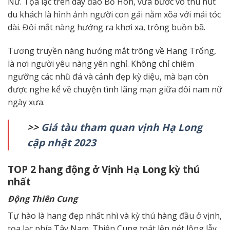
Nữ. Tọa lạc trên dãy đảo Bồ Hòn, vừa bước vô thu hút
du khách là hình ảnh người con gái nằm xõa với mái tóc
dài. Đôi mắt nàng hướng ra khơi xa, trông buồn bã.
Tương truyền nàng hướng mắt trông về Hang Trống,
là nơi người yêu nàng yên nghỉ. Không chỉ chiêm
ngưỡng các nhũ đá và cảnh đẹp kỳ diệu, mà bạn còn
được nghe kể về chuyện tình lãng mạn giữa đôi nam nữ
ngày xưa.
>>
Giá tàu tham quan vịnh Hạ Long
cập nhật 2023
TOP 2 h
ang động ở Vịnh Hạ Long
kỳ thú
nhất
Động Thiên Cung
Tự hào là hang đẹp nhất nhì và kỳ thú hàng đầu ở vịnh,
tọa lạc phía Tây Nam. Thiên Cung toát lên nét lộng lẫy