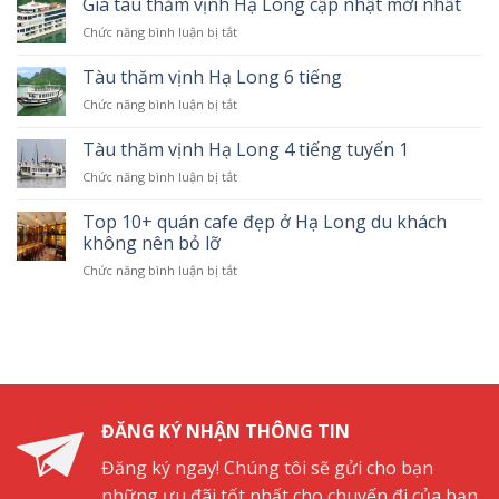
Giá tàu thăm vịnh Hạ Long cập nhật mới nhất
2
Chức năng bình luận bị tắt
ở
tầng
Giá
Hà
tàu
Tàu thăm vịnh Hạ Long 6 tiếng
Nội
thăm
5
Chức năng bình luận bị tắt
ở
vịnh
cửa
Tàu
Hạ
ô”
thăm
Tàu thăm vịnh Hạ Long 4 tiếng tuyến 1
Long
–
vịnh
cập
Hành
Chức năng bình luận bị tắt
ở
Hạ
nhật
trình
Tàu
Long
mới
về
thăm
Top 10+ quán cafe đẹp ở Hạ Long du khách
6
nhất
quá
vịnh
tiếng
không nên bỏ lỡ
khứ
Hạ
Chức năng bình luận bị tắt
ở
Long
Top
4
10+
tiếng
quán
tuyến
cafe
1
đẹp
ở
Hạ
Long
ĐĂNG KÝ NHẬN THÔNG TIN
du
khách
Đăng ký ngay! Chúng tôi sẽ gửi cho bạn
không
những ưu đãi tốt nhất cho chuyến đi của bạn.
nên