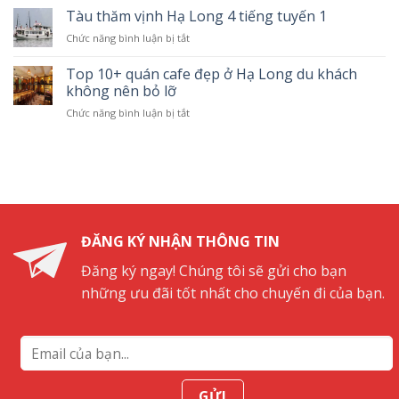
ô”
thăm
Tàu thăm vịnh Hạ Long 4 tiếng tuyến 1
Long
–
vịnh
cập
Hành
Chức năng bình luận bị tắt
ở
Hạ
nhật
trình
Tàu
Long
mới
về
thăm
Top 10+ quán cafe đẹp ở Hạ Long du khách
6
nhất
quá
vịnh
tiếng
không nên bỏ lỡ
khứ
Hạ
Chức năng bình luận bị tắt
ở
Long
Top
4
10+
tiếng
quán
tuyến
cafe
1
đẹp
ở
Hạ
Long
ĐĂNG KÝ NHẬN THÔNG TIN
du
khách
Đăng ký ngay! Chúng tôi sẽ gửi cho bạn
không
những ưu đãi tốt nhất cho chuyến đi của bạn.
nên
bỏ
lỡ