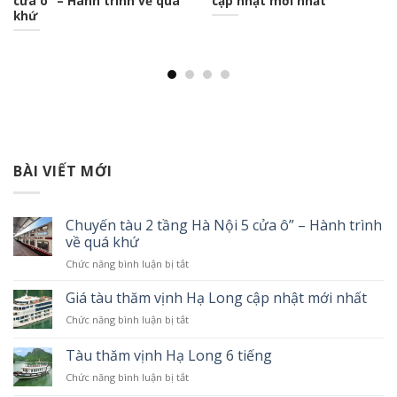
cửa ô” – Hành trình về quá
cập nhật mới nhất
khứ
BÀI VIẾT MỚI
Chuyến tàu 2 tầng Hà Nội 5 cửa ô” – Hành trình
về quá khứ
Chức năng bình luận bị tắt
ở
Chuyến
tàu
Giá tàu thăm vịnh Hạ Long cập nhật mới nhất
2
Chức năng bình luận bị tắt
ở
tầng
Giá
Hà
tàu
Tàu thăm vịnh Hạ Long 6 tiếng
Nội
thăm
5
Chức năng bình luận bị tắt
ở
vịnh
cửa
Tàu
Hạ