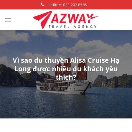
Skip
Hotline: 033.202.8585
to
content
Vì sao du thuyền Alisa Cruise Hạ
Long được nhiều du khách yêu
thích?