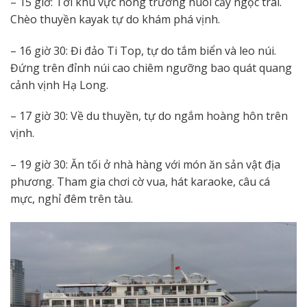
– 15 giờ: Tới khu vực nông trường nuôi cấy ngọc trai.
Chèo thuyền kayak tự do khám phá vịnh.
– 16 giờ 30: Đi đảo Ti Top, tự do tắm biển và leo núi.
Đứng trên đỉnh núi cao chiêm ngưỡng bao quát quang
cảnh vịnh Hạ Long.
– 17 giờ 30: Về du thuyền, tự do ngắm hoàng hôn trên
vịnh.
– 19 giờ 30: Ăn tối ở nhà hàng với món ăn sản vật địa
phương. Tham gia chơi cờ vua, hát karaoke, câu cá
mực, nghỉ đêm trên tàu.