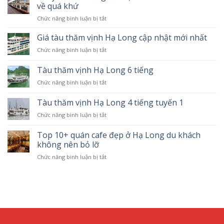
về quá khứ
Chức năng bình luận bị tắt
ở
Chuyến
tàu
Giá tàu thăm vịnh Hạ Long cập nhật mới nhất
2
Chức năng bình luận bị tắt
ở
tầng
Giá
Hà
tàu
Tàu thăm vịnh Hạ Long 6 tiếng
Nội
thăm
5
Chức năng bình luận bị tắt
ở
vịnh
cửa
Tàu
Hạ
ô”
thăm
Tàu thăm vịnh Hạ Long 4 tiếng tuyến 1
Long
–
vịnh
cập
Hành
Chức năng bình luận bị tắt
ở
Hạ
nhật
trình
Tàu
Long
mới
về
thăm
Top 10+ quán cafe đẹp ở Hạ Long du khách
6
nhất
quá
vịnh
tiếng
không nên bỏ lỡ
khứ
Hạ
Chức năng bình luận bị tắt
ở
Long
Top
4
10+
tiếng
quán
tuyến
cafe
1
đẹp
ở
Hạ