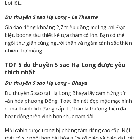
bơi lội…
D
u thuyền 5 sao
Hạ Long – Le Theatre
Giá dao động khoảng 2,7 triệu đồng mỗi người. Đặc
biệt, boong tàu thiết kế tựa thảm cỏ lớn. Bạn có thể
ngồi thư giãn cùng người thân và ngắm cảnh sắc thiên
nhiên thơ mộng.
TOP 5
du thuyền 5 sao
Hạ Long được yêu
thích nhất
D
u thuyền 5 sao
Hạ Long – Bhaya
Du thuyền 5 sao tại Hạ Long Bhaya lấy cảm hứng từ
văn hóa phương Đông. Toát lên nét đẹp mộc mạc bình
dị mà thanh lịch đẳng cấp. Tự hào là thương hiệu đã
hoạt động trên vịnh hơn chục năm dài.
Mỗi cabin được trang bị phòng tắm riêng cao cấp. Nội
thất có sự phối hợp hài hòa giữa cổ điển và hiện đại, rất