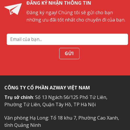
Long
ĐĂNG KÝ NHẬN THÔNG TIN
du
khách
Đăng ký ngay! Chúng tôi sẽ gửi cho bạn
không
những ưu đãi tốt nhất cho chuyến đi của bạn.
nên
bỏ
lỡ
CÔNG TY CỔ PHẦN AZWAY VIỆT NAM
Trụ sở chính
: Số 13 Ngách 56/125 Phố Tứ Liên,
Phường Tứ Liên, Quận Tây Hồ, TP Hà Nội
Văn phòng Hạ Long: Tổ 18 khu 7, Phường Cao Xanh,
tỉnh Quảng Ninh