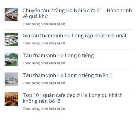
Chuyến tàu 2 tầng Hà Nội 5 cửa ô” – Hành trình
về quá khứ
Chức năng bình luận bị tắt
ở
Chuyến
tàu
Giá tàu thăm vịnh Hạ Long cập nhật mới nhất
2
Chức năng bình luận bị tắt
ở
tầng
Giá
Hà
tàu
Tàu thăm vịnh Hạ Long 6 tiếng
Nội
thăm
5
Chức năng bình luận bị tắt
ở
vịnh
cửa
Tàu
Hạ
ô”
thăm
Tàu thăm vịnh Hạ Long 4 tiếng tuyến 1
Long
–
vịnh
cập
Hành
Chức năng bình luận bị tắt
ở
Hạ
nhật
trình
Tàu
Long
mới
về
thăm
Top 10+ quán cafe đẹp ở Hạ Long du khách
6
nhất
quá
vịnh
tiếng
không nên bỏ lỡ
khứ
Hạ
Chức năng bình luận bị tắt
ở
Long
Top
4
10+
tiếng
quán
tuyến
cafe
1
đẹp