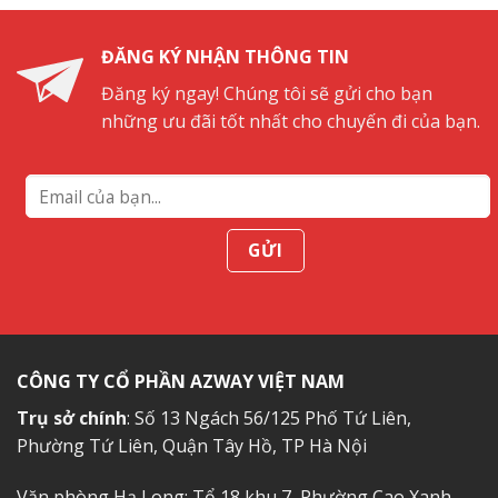
ở
Hạ
Long
ĐĂNG KÝ NHẬN THÔNG TIN
du
khách
Đăng ký ngay! Chúng tôi sẽ gửi cho bạn
không
những ưu đãi tốt nhất cho chuyến đi của bạn.
nên
bỏ
lỡ
CÔNG TY CỔ PHẦN AZWAY VIỆT NAM
Trụ sở chính
: Số 13 Ngách 56/125 Phố Tứ Liên,
Phường Tứ Liên, Quận Tây Hồ, TP Hà Nội
Văn phòng Hạ Long: Tổ 18 khu 7, Phường Cao Xanh,